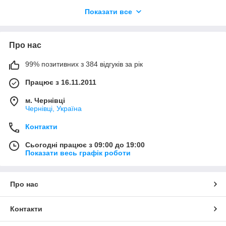
• Простота в обслуговуванні та ремонті.
Показати все
✅ Електричні бензонасоси
• Погружного типу – монтуються безпосередньо в
паливний бак.
Про нас
• Використовуються у двигунах із системою
впорскування.
99% позитивних з 384 відгуків за рік
• Підтримують стабільний тиск пального для правильної
роботи форсунок.
Працює з 16.11.2011
Характеристики електричних бензонасосів:
м. Чернівці
✔ Робочий тиск: 3–3,5 бари
Чернівці, Україна
✔ Тип встановлення: погружний (у паливний бак)
✔ Комплектація:
Контакти
• Сітка-фільтр (паливний фільтр) – захищає насос від
забруднень
Сьогодні працює з 09:00 до 19:00
• Роз’єм для підключення – спрощує монтаж
Показати весь графік роботи
Переваги наших бензонасосів:
✅ Висока якість і довговічність
Про нас
✅ Повна сумісність з Mazda 626
✅ Швидка та зручна установка
✅ Доставка по всій Україні
Контакти
Замовляйте бензонасос для Mazda 626 у нас! Гарантуємо