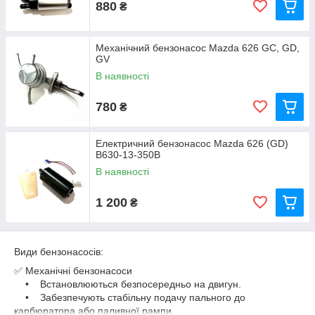
880
₴
Механічний бензонасос Mazda 626 GC, GD,
GV
В наявності
780
₴
Електричний бензонасос Mazda 626 (GD)
B630-13-350B
В наявності
1 200
₴
Види бензонасосів:
✅ Механічні бензонасоси
• Встановлюються безпосередньо на двигун.
• Забезпечують стабільну подачу пального до
карбюратора або паливної рампи.