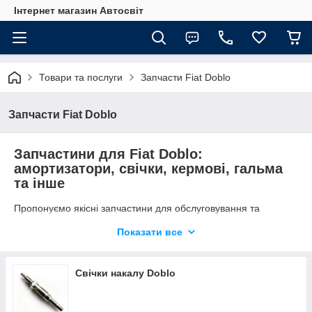
Інтернет магазин Автосвіт
Товари та послуги
Запчасти Fiat Doblo
Запчасти Fiat Doblo
Запчастини для Fiat Doblo:
амортизатори, свічки, кермові, гальма
та інше
Пропонуємо якісні запчастини для обслуговування та
ремонту Fiat Doblo (включно з кузовою 223 і 263):
Показати все
В наявності:
• Передні амортизатори та стійки — газомасляні, надійні,
для комфортної й безпечної їзди
Свічки накалу Doblo
• Свічки накала — швидкий запуск двигуна взимку,
особливо для дизельних версій
• Кермові тяги та наконечники — чіткий відгук кермового