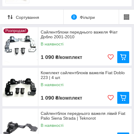
керування, довговічність
• Сайлентблоки передніх важелів — зниження вібрацій і
стабільна робота підвіски
Сортування
0
Фільтри
• Гальмівні колодки передні — ефективне гальмування,
великий ресурс
Розпродаж!
• Протитуманні фари та додаткові передні фари —
Сайлентблоки переднього важеля Фіат
Добло 2001-2010
поліпшена видимість у поганих погодних умовах
В наявності
Усі запчастини підходять для різних модифікацій Fiat Doblo
(1.3, 1.6, 1.9, 2.0 Multijet). В наявності оригінал і якісні
1 090
аналоги.
₴/комплект
Допоможемо з підбором через VIN, швидке надсилання по
Україні.
Комплект сайлентблоків важелів Fiat Doblo
223 | 4 шт.
В наявності
1 090
₴/комплект
Сайлентблок переднього важеля лівий Fiat
Palio Siena Strada | Teknorot
В наявності