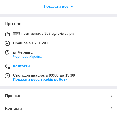
Передні фари Honda Accord 11
Показати все
В наявності:
• передні фари (ліва/права)
• LED оптика (ближний / дальний свет)
Про нас
• фари з денними ходовими вогнями (DRL)
• адаптивні фари (залежно від комплектації)
99% позитивних з 387 відгуків за рік
Оригінальні фари забезпечують правильну геометрію світла
Працює з 16.11.2011
та повністю відповідають заводським параметрам
автомобіля.
м. Чернівці
Чернівці, Україна
⸻
Задні ліхтарі Honda Accord 11
Контакти
В асортименті:
Сьогодні працює з 09:00 до 13:00
• задні ліхтарі (лівий/правий)
Показати весь графік роботи
• ліхтарі в кришку багажника
• LED стоп-сигнали та габарити
• поворотники та комбіновані блоки
Про нас
Задня оптика забезпечує чудову видимість автомобіля на
дорозі та сучасний зовнішній вигляд.
Контакти
⸻
Чому варто вибрати оригінал Б/У: