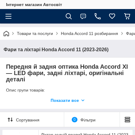
Інтернет магазин Автосвіт
Товари та послуги
Honda Accord 11 розбирання
Фари
Фари та ліхтарі Honda Accord 11 (2023-2026)
Передня й задня оптика Honda Accord XI
— LED фари, задні ліхтарі, оригінальні
деталі
Опис групи товарів:
У цьому розділі представлені оригінальні передні фари та
Показати все
задні ліхтарі для Honda Accord XI. Всі деталі — оригінал Б/К,
знятий із автомобілів зі США, без китайських аналогів і
неякісних копій.
Сортування
0
Фільтри
Ліхтар задній правий Honda Accord 11 (2023-