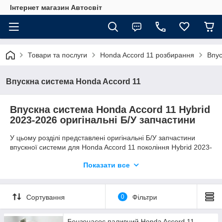
Інтернет магазин Автосвіт
Товари та послуги
Honda Accord 11 розбирання
Впус
Впускна система Honda Accord 11
Впускна система Honda Accord 11 Hybrid
2023-2026 оригінальні Б/У запчастини
У цьому розділі представлені оригінальні Б/У запчастини
впускної системи для Honda Accord 11 покоління Hybrid 2023-
2026 року випуску. Усі деталі зняті з автомобілів Honda Accord
Показати все
XI Hybrid, проходять перевірку стану та повністю готові до
встановлення.
Сортування
0
Фільтри
Бензонасос паливний Honda Accord 11