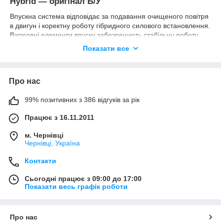
Hybrid — оригінал Б/У
Впускна система відповідає за подавання очищеного повітря
в двигун і коректну роботу гібридного силового встановлення.
Виправні елементи впуску забезпечують стабільну роботу
двигуна, правильне змішування, оптимальну витрату палива
Показати все
та коректну роботу електронних систем керування.
У наявності широкий вибір оригінальних деталей впускної
системи Honda Accord 11 Hybrid:
Про нас
— корпуси повітряного фільтра
— повітропроводи та патрубки впуску
99% позитивних з 386 відгуків за рік
— гофри повітрозабірника
— резонатори повітряної системи
Працює з 16.11.2011
— витратаоміри повітря (MAF)
— дросельні заслінки
м. Чернівці
— впускні патрубки
Чернівці, Україна
— з'єднувальні елементи
— кріплення та кронштейни
Контакти
— датчики впускної системи
Сьогодні працює з 09:00 до 17:00
Всі запчастини оригінальні Honda і повністю відповідають
Показати весь графік роботи
заводським параметрам автомобіля. Деталі підходять на
Honda Accord XI Hybrid:
— 2023
Про нас
— 2024