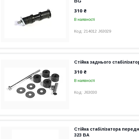
BG
310 ₴
В наявності
214012 J63029
Стійка заднього стабілізат
310 ₴
В наявності
J63030
Стійка стабілізатора перед
323 BA