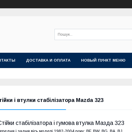
НТАКТЫ
ДОСТАВКА И ОПЛАТА
НОВЫЙ ПУНКТ МЕНЮ
тійки і втулки стабілізатора Mazda 323
Стійки стабілізатора і гумова втулка Мазда 323
ередня і задня вісь моделі 1982-2004 року: BF, BW, BG, BA, BJ