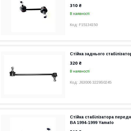
310 ₴
В наявності
F15134150
Стійка заднього стабілізато
320 ₴
В наявності
J63006 3229S0245
Стійка стабілізатора передн
BA 1994-1999 Yamato