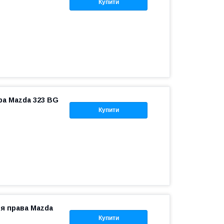
Купити
ора Mazda 323 BG
Купити
ня права Mazda
Купити