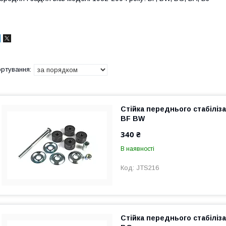
Стійка переднього стабіліз
BF BW
340 ₴
В наявності
JTS216
Стійка переднього стабіліз