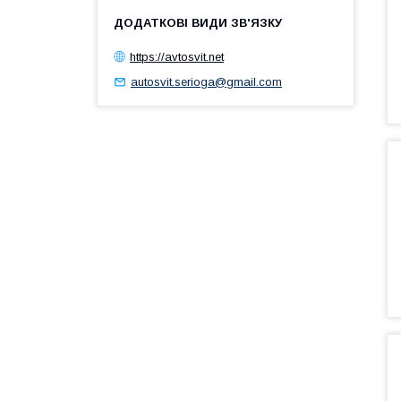
https://avtosvit.net
autosvit.serioga@gmail.com