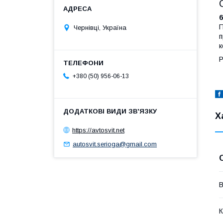
6
П
Чернівці, Україна
п
к
Р
+380 (50) 956-06-13
Х
https://avtosvit.net
autosvit.serioga@gmail.com
В
К