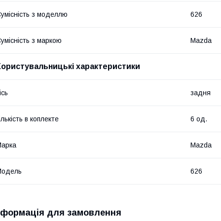
умісність з моделлю
626
умісність з маркою
Mazda
Користувальницькі характеристики
ісь
задня
ількість в коплекте
6 од.
Марка
Mazda
Модель
626
нформація для замовлення