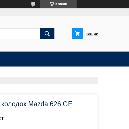
Кошик
Кошик
 колодок Mazda 626 GE
кт