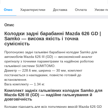
Опис
Характеристики
Доставка
Оплата
Умови п
Опис
Колодки задні барабанні Mazda 626 GD |
Samko — висока якість і точна
сумісність
Пропонуємо задні гальмівні барабанні колодки Samko для
автомобілів Mazda 626 III (GD) — високоякісний аналог
оригіналу з точними параметрами та надійною роботою
гальмівної системи SUMITOMO.
Діаметр — 228.6 мм, ширина — 30 мм, комплект
постачається з накладками, повністю готовий до
встановлення.
Вага комплекту — 1.34 кг.
Комплект задніх гальмівних колодок Samko для
Mazda 626 III (GD) — надійне гальмування й
довговічність
Колодки підходять для всіх популярних версій Mazda 626 GD