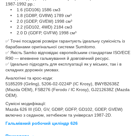
1987-1992 рр.:
• 1.6 (GD106) 1586 см3
• 1.8 (GD8P, GV8W) 1789 см³
• 2.0 (GDEP, GVEW) 1998 см³
• 2.2 (GD102, 4WD) 2184 см3
• 2.0 D (GDFP, GVFW) 1998 см³
✅ Точні посадкові розміри гарантують ідеальну сумісність із
барабанами оригінальної системи Sumitomo.
✅ Якість Samko відповідає європейським стандартам ISO/ECE
R90 — впевнене гальмування й довговічний ресурс.
✅ Ідеально підходять для експлуатації як у міських, так і в
складних дорожніх умовах.
Аналогічні та крос-коди:
5185209 (Girling), 5206-02-0224P (IC Krosy), BWYB2638Z
(Mazda OEM), FSB276 (Ferodo / IC Krosy), GJ212638Z (Mazda
OEM).
Сумісні модифікації:
Mazda 626 III (GD, GV, GD8P, GDFP, GD102, GDEP, GVEW)
включно з седаном, хетчбеком та універсал 1987-2D.
Гальмівний робочий циліндр 626