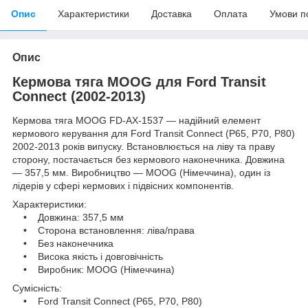
Опис
Характеристики
Доставка
Оплата
Умови п
Опис
Кермова тяга MOOG для Ford Transit
Connect (2002-2013)
Кермова тяга MOOG FD-AX-1537 — надійний елемент
кермового керування для Ford Transit Connect (P65, P70, P80)
2002-2013 років випуску. Встановлюється на ліву та праву
сторону, постачається без кермового наконечника. Довжина
— 357,5 мм. Виробництво — MOOG (Німеччина), один із
лідерів у сфері кермових і підвісних компонентів.
Характеристики:
• Довжина: 357,5 мм
• Сторона встановлення: ліва/права
• Без наконечника
• Висока якість і довговічність
• Виробник: MOOG (Німеччина)
Сумісність:
• Ford Transit Connect (P65, P70, P80)