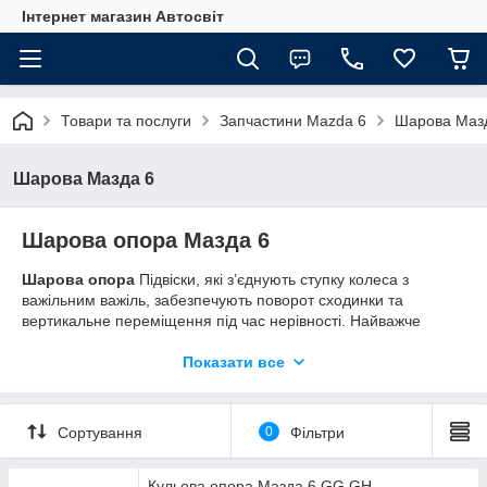
Інтернет магазин Автосвіт
Товари та послуги
Запчастини Mazda 6
Шарова Маз
Шарова Мазда 6
Шарова опора Мазда 6
Шарова опора
Підвіски, які з’єднують ступку колеса з
важільним важіль, забезпечують поворот сходинки та
вертикальне переміщення під час нерівності. Найважче
залежить від стану доріг та навантажень на кулі. Важливо
стежити за пилком шарової. Коли з'являється тріщина,
Показати все
конструкція втрачає свою герметичність, у всередину швидко
проникає пил, бруд і вода, що, працюючи, як абразив швидко
руйнує вклади, призводить до непридатності вузол. Не
Сортування
0
Фільтри
знехтуйте можливістю перевірити стан пилку, коли машина
працює на службі або підйомнику.
Кульова опора Мазда 6 GG GH