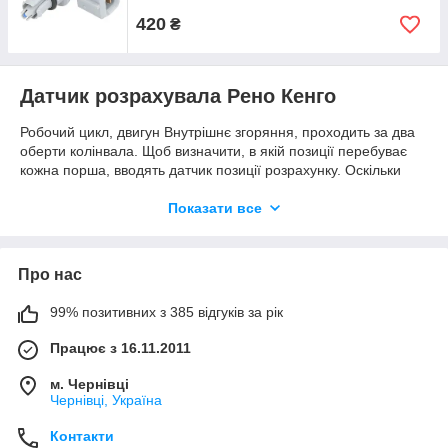
420
₴
Датчик розрахувала Рено Кенго
Робочий цикл, двигун Внутрішнє згоряння, проходить за два
оберти колінвала. Щоб визначити, в якій позиції перебуває
кожна порша, вводять датчик позиції розрахунку. Оскільки
розподілний вал, за всі 4 такти робить тільки один оберт і
знаючи його положення, можна точно вирахувати, коли
Показати все
краще подавати напруження на свічку і коли виробляти
форсунки. Датчик положення розподільного вала,
функціональних, дуже схожий на датчик колінвала. Бортовий
Про нас
комп’ютер автомобіля контролює розташування повороту
відносно розташування колінчастого, щоб визначити, який
99% позитивних з 385 відгуків за рік
циліндр знаходиться в такті. Завдяки цим даним можна
контролювати фази газу. Під час сигналізації на панелі
Працює з 16.11.2011
приладів «check engine» необхідно перевірити
працездатність датчиків і стан дроту. Магазин Avtosvit
м. Чернівці
пропонує датчик колінвал Renault Kango американської
Чернівці, Україна
фірми Delphi. Це велика корпорація, яка видає понад 32 тис.
унікальних автозаптків у 33 країнах світу. Датчики фірми дуже
Контакти