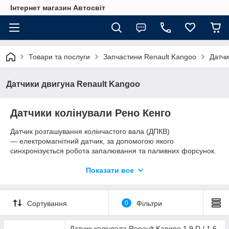
Інтернет магазин Автосвіт
Товари та послуги
Запчастини Renault Kangoo
Датчи
Датчики двигуна Renault Kangoo
Датчики колінували Рено Кенго
Датчик розташування колінчастого вала (ДПКВ)
— електромагнітний датчик, за допомогою якого
синхронізується робота запалювання та паливних форсунок.
Без цього датчика робота двигуна, в цілому, неможлива,
тобто двигун не заведеться. Завдяки синхронній роботі ми
Показати все
отримуємо максимальну потужність двигуна, оптимальне
використання палива і мінімальну кількість викидів у
вихлопах.
Сортування
0
Фільтри
Датчик колінвала Renault Kangoo 1.9 D / 1.6