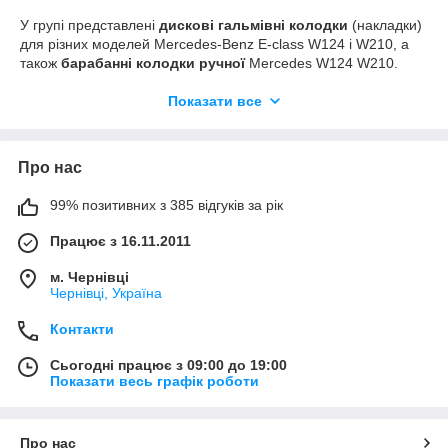
У групі представлені
дискові гальмівні колодки
(накладки)
для різних моделей Mercedes-Benz E-class W124 і W210, а
також
барабанні колодки ручної
Mercedes W124 W210.
Крім того, у нашому магазині завжди є в наявності
пружини
кріплення
колодка ручного гальма Мерседес 124 і 210.
Показати все
Гальмівні колодки є металевими пластинами, на які кріплять
фрикційні накладки. Конструкція деяких колодок передбачає
наявність датчика зносу. Сучасні колодки мають витримувати
Про нас
нагрівання і водночас виконувати свою функцію також
надійно. Природно, що склад накладки ускладнився і в
99% позитивних з 385 відгуків за рік
кожного виробника він свій. Крім природного зносу колодок,
вони можуть передчасно вийти з ладу або припинити
Працює з 16.11.2011
ефективно працювати через потрапляння оливи, агресивних
рідин (антифриз, гальмівна рідина).
м. Чернівці
Чернівці, Україна
Контакти
Сьогодні працює з 09:00 до 19:00
Показати весь графік роботи
Про нас