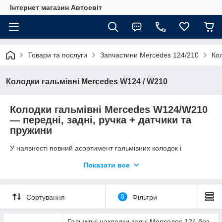
Інтернет магазин Автосвіт
Товари та послуги
Запчастини Mercedes 124/210
Ко
Колодки гальмівні Mercedes W124 / W210
Колодки гальмівні Mercedes W124/W210
— передні, задні, ручка + датчики та
пружини
У наявності повний асортимент гальмівних колодок і
комплектуючих для автомобілів Mercedes-Benz W124 і W210.
Показати все
Пропонуємо передні та задні гальмівні колодки, колодки
ручного гальма, датчики зносу, а також пружинки та
кріплення.
Сортування
0
Фільтри
Підходить для моделей:
• Mercedes W124 (1985–1996)
• Mercedes W210 (1995–2002)
Гальмівні накладки задні Мерседес 124 без