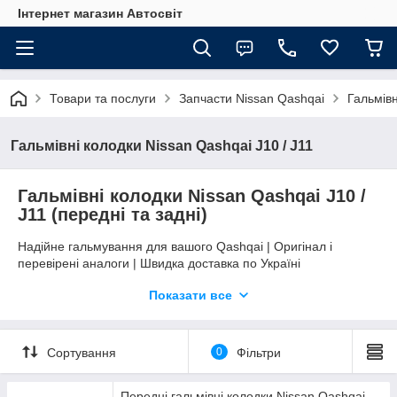
Інтернет магазин Автосвіт
Товари та послуги
Запчасти Nissan Qashqai
Гальмівн
Гальмівні колодки Nissan Qashqai J10 / J11
Гальмівні колодки Nissan Qashqai J10 /
J11 (передні та задні)
Надійне гальмування для вашого Qashqai | Оригінал і
перевірені аналоги | Швидка доставка по Україні
У цій категорії представлено великий вибір гальмівних
Показати все
колодок для Nissan Qashqai:
• 1 покоління — J10 (2006–2013)
• 2 покоління — J11 (2013–2021)
Сортування
0
Фільтри
В наявності передні та задні колодки, що підходять для усіх
типів двигунів (бензин / дизель) та приводу (2WD / 4WD).
Передні гальмівні колодки Nissan Qashqai