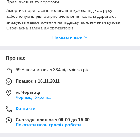
Призначення та переваги
Амортизатори гасять коливання кузова під час руху,
забезпечують рівномірне зчеплення коліс із дорогою,
знижують навантаження на підвіску та елементи кузова.
Своєчасна заміна амортизаторів:
• покращує керованість авто;
Показати все
• підвищує стійкість на поворотах і при гальмуванні;
• зменшує знос шин і деталей підвіски;
• забезпечує комфорт навіть на нерівних дорогах.
Про нас
Передні амортизатори
Передні амортизатори монтуються у стійки підвіски та гасять
99% позитивних з 384 відгуків за рік
коливання передньої осі. Для Mercedes W124 і W210
доступні газові та масляні варіанти. Газонаповнені стійки
Працює з 16.11.2011
забезпечують більш жорстку й спортивну керованість,
м. Чернівці
гідравлічні – м’який і плавний хід.
Чернівці, Україна
Задні амортизатори
Контакти
Задні амортизатори відповідають за стабільність і комфорт
при завантаженні автомобіля та русі трасою. Існують
Сьогодні працює з 09:00 до 19:00
стандартні й посилені варіанти – для дизельних двигунів чи
Показати весь графік роботи
універсалів із підвищеним навантаженням.
Сумісність