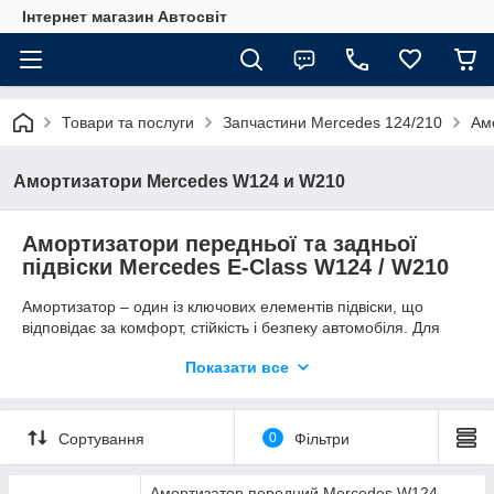
Інтернет магазин Автосвіт
Товари та послуги
Запчастини Mercedes 124/210
Ам
Амортизатори Mercedes W124 и W210
Амортизатори передньої та задньої
підвіски Mercedes E-Class W124 / W210
Амортизатор – один із ключових елементів підвіски, що
відповідає за комфорт, стійкість і безпеку автомобіля. Для
моделей Mercedes-Benz E-Class W124 (1985–1996 рр.) та
Показати все
Mercedes-Benz E-Class W210 (1995–2003 рр.) передні та
задні амортизатори підбираються залежно від кузова,
двигуна та комплектації (Classic, Elegance, Avantgarde).и.
Сортування
0
Фільтри
Амортизатор передний Mercedes W124