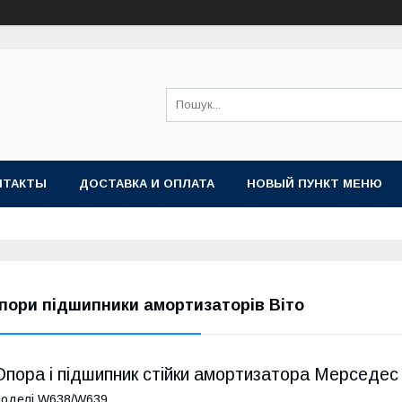
НТАКТЫ
ДОСТАВКА И ОПЛАТА
НОВЫЙ ПУНКТ МЕНЮ
пори підшипники амортизаторів Віто
Опора і підшипник стійки амортизатора Мерседес
оделі W638/W639