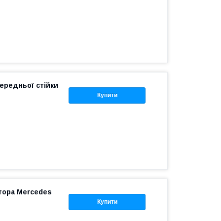
ередньої стійки
Купити
тора Mercedes
Купити