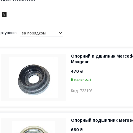
Опорний підшипник Mercede
Maxgear
470 ₴
В наявності
722103
Опорный подшипник Mersed
680 ₴