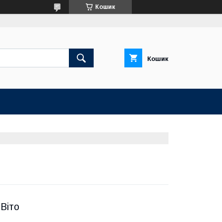
Кошик
Кошик
 Віто