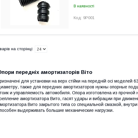
В наявності
9P001
Опори передніх амортизаторів Віто
ризначені для установки на верх стійки на передній осі моделей 6
иаметру, также для передних амортизаторов нужны опорные под
тоик и управляемость автомобиля. Опора изготовлена из прочной
репление амортизатора Вито, гасят удары и вибрации при движе
мортизатора Вито закрытого типа со специальной смазкой, внут
пособен выдерживать большие механические нагрузки.