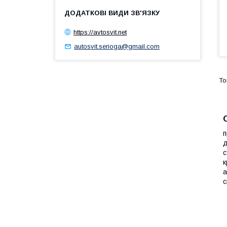
https://avtosvit.net
autosvit.serioga@gmail.com
п
д
с
к
а
с