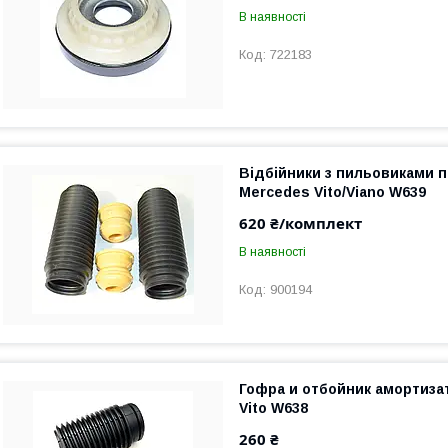
В наявності
722183
Відбійники з пильовиками п
Mercedes Vito/Viano W639
620 ₴/комплект
В наявності
900194
Гофра и отбойник амортиза
Vito W638
260 ₴