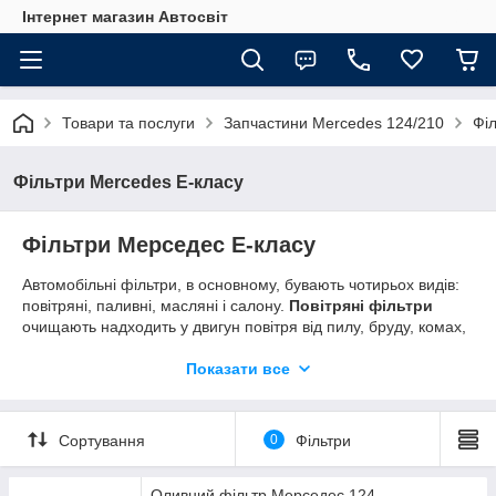
Інтернет магазин Автосвіт
Товари та послуги
Запчастини Mercedes 124/210
Фі
Фільтри Mercedes E-класу
Фільтри Мерседес Е-класу
Автомобільні фільтри, в основному, бувають чотирьох видів:
повітряні, паливні, масляні і салону.
Повітряні фільтри
очищають надходить у двигун повітря від пилу, бруду, комах,
абразивних частинок, тим самим він оберігає поверхню
камери згоряння, значно продовжуючи термін експлуатації
Показати все
двигуна.
Паливні фільтри
призначені для очищення
надходить в ДВС пального, тим самим покращуючи його
якість. Від цього залежить термін служби мотора, його
Сортування
0
Фільтри
стабільна робота і розвивається потужність.
Масляні
фільтри
используют для удаления из моторного масла
мельчайших частиц, всяких остатков и воды. Не менее
Оливний фільтр Мерседес 124