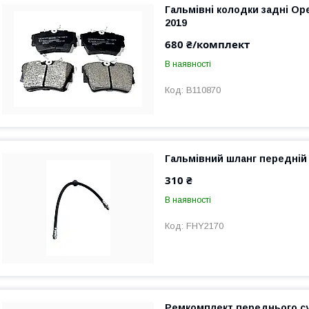
Гальмівні колодки задні Ope
2019
680 ₴/комплект
В наявності
B110870
Гальмівний шланг передній 
310 ₴
В наявності
FHY2170
Ремкомплект переднього с