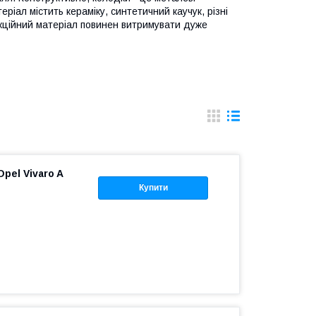
ріал містить кераміку, синтетичний каучук, різні
икційний матеріал повинен витримувати дуже
pel Vivaro A
Купити