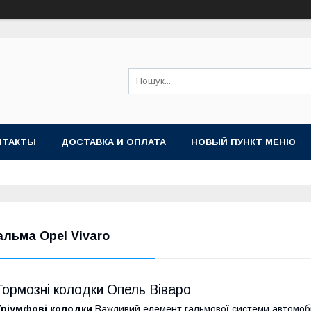
НТАКТЫ
ДОСТАВКА И ОПЛАТА
НОВЫЙ ПУНКТ МЕНЮ
альма Opel Vivaro
Тормозні колодки Опель Віваро
Тріумфові колодки
Важливий елемент гальмової системи автомобіл