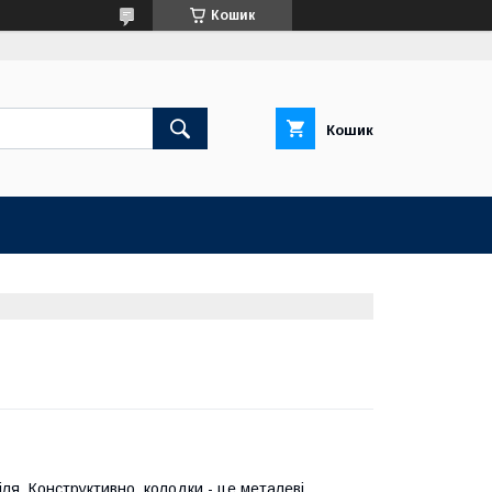
Кошик
Кошик
я. Конструктивно, колодки - це металеві