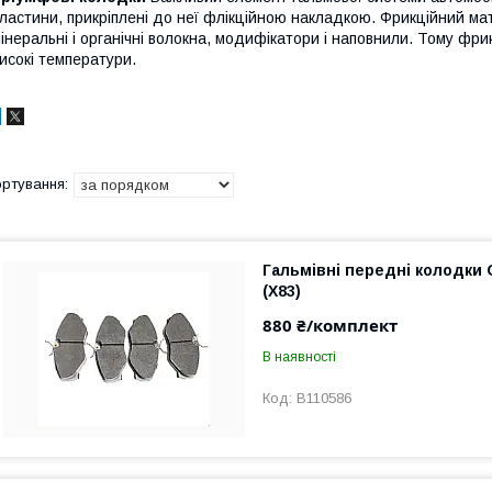
ластини, прикріплені до неї флікційною накладкою. Фрикційний мате
інеральні і органічні волокна, модифікатори і наповнили. Тому фр
исокі температури.
Гальмівні передні колодки O
(X83)
880 ₴/комплект
В наявності
B110586