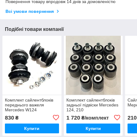
Повернення товару впродовж 14 днів за домовленістю
Всі умови повернення
Подібні товари компанії
Комплект сайлентблоків
Комплект сайлентблоків
Сайл
переднього важеля
задньої підвіски Mercedes
Мер
Mercedes W124
124, 210
830
1 720
210
₴
₴/комплект
Купити
Купити