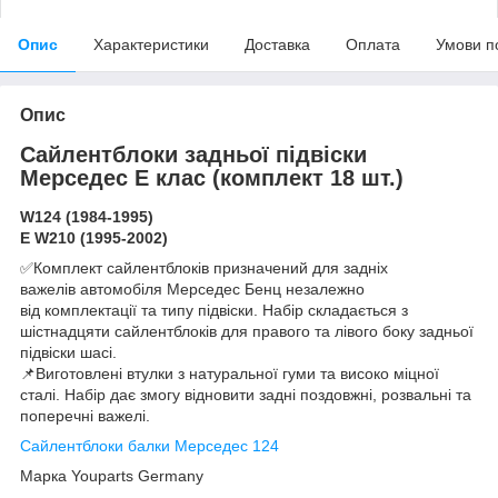
Опис
Характеристики
Доставка
Оплата
Умови п
Опис
Сайлентблоки задньої підвіски
Мерседес Е клас (комплект 18 шт.)
W124 (1984-1995)
E W210 (1995-2002)
✅Комплект сайлентблоків призначений для задніх
важелів автомобіля Мерседес Бенц незалежно
від комплектації та типу підвіски. Набір складається з
шістнадцяти сайлентблоків для правого та лівого боку задньої
підвіски шасі.
📌Виготовлені втулки з натуральної гуми та високо міцної
сталі. Набір дає змогу відновити задні поздовжні, розвальні та
поперечні важелі.
Сайлентблоки балки Мерседес 124
Марка Youparts Germany