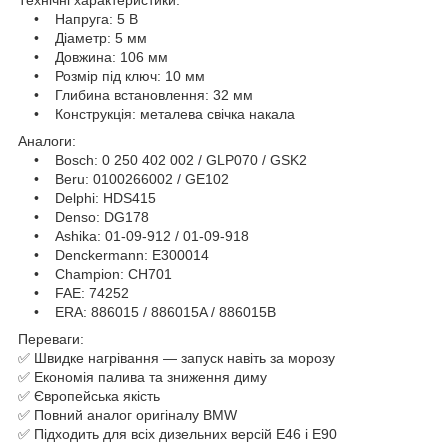
Технічні характеристики:
• Напруга: 5 В
• Діаметр: 5 мм
• Довжина: 106 мм
• Розмір під ключ: 10 мм
• Глибина встановлення: 32 мм
• Конструкція: металева свічка накала
Аналоги:
• Bosch: 0 250 402 002 / GLP070 / GSK2
• Beru: 0100266002 / GE102
• Delphi: HDS415
• Denso: DG178
• Ashika: 01-09-912 / 01-09-918
• Denckermann: E300014
• Champion: CH701
• FAE: 74252
• ERA: 886015 / 886015A / 886015B
Переваги:
✅ Швидке нагрівання — запуск навіть за морозу
✅ Економія палива та зниження диму
✅ Європейська якість
✅ Повний аналог оригіналу BMW
✅ Підходить для всіх дизельних версій E46 і E90