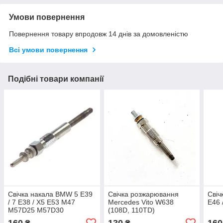
Умови повернення
Повернення товару впродовж 14 днів за домовленістю
Всі умови повернення
Подібні товари компанії
Свічка накала BMW 5 E39
Свічка розжарювання
Свіч
/ 7 E38 / X5 E53 M47
Mercedes Vito W638
E46 
M57D25 M57D30
(108D, 110TD)
160
130
160