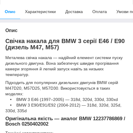
Опис
Характеристики
Доставка
Оплата
Умови п
Опис
Свічка накала для BMW 3 серії E46 / E90
(дизель M47, M57)
Металева свічка накала — надійний елемент системи пуску
дизельного двигуна. Вона забезпечує швидке прогрівання
камери згоряння й легкий запуск навіть за низьких
температур.
Підходить для популярних дизельних двигунів BMW серій
M47D20, M57D25, M57D30. Використовується в таких
моделях:
• BMW 3 E46 (1997–2005) — 318d, 320d, 330d, 330xd
• BMW 3 E90/E91/E92 (2004-2012) — 318d, 320d, 325d,
330d, 335d
Оригінальна якість — аналог BMW 12237786869 /
Bosch 0250402002