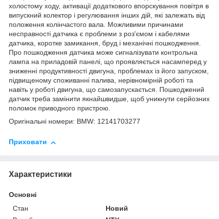
холостому ходу, активації додаткового впорскування повітря в
випускний колектор і регулювання інших дій, які залежать від
положення колінчастого вала. Можливими причинами
несправності датчика є проблеми з роз'ємом і кабелями
датчика, коротке замикання, бруд і механічні пошкодження.
Про пошкодження датчика може сигналізувати контрольна
лампа на приладовій панелі, що проявляється насамперед у
зниженні продуктивності двигуна, проблемах із його запуском,
підвищеному споживанні палива, нерівномірній роботі та
навіть у роботі двигуна, що самозапускається. Пошкоджений
датчик треба замінити якнайшвидше, щоб уникнути серйозних
поломок приводного пристрою.
Оригінальні номери: BMW: 12141703277
Приховати
Характеристики
Основні
Стан
Новий