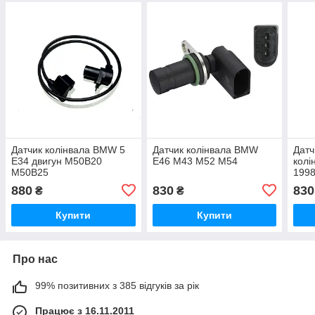
Датчик колінвала BMW 5
Датчик колінвала BMW
Датч
E34 двигун M50B20
E46 M43 M52 M54
колі
M50B25
1998
880
830
830
₴
₴
Купити
Купити
Про нас
99% позитивних з 385 відгуків за рік
Працює з 16.11.2011