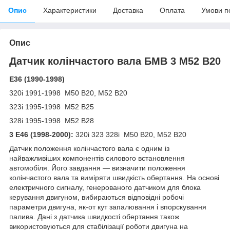
Опис
Характеристики
Доставка
Оплата
Умови п
Опис
Датчик колінчастого вала БМВ 3 М52 B20
E36 (1990-1998)
320i 1991-1998 M50 B20, M52 B20
323і 1995-1998 M52 B25
328i 1995-1998 M52 B28
3 E46 (1998-2000):
320i 323 328i M50 B20, M52 B20
Датчик положення колінчастого вала є одним із
найважливіших компонентів силового встановлення
автомобіля. Його завдання — визначити положення
колінчастого вала та виміряти швидкість обертання. На основі
електричного сигналу, генерованого датчиком для блока
керування двигуном, вибираються відповідні робочі
параметри двигуна, як-от кут запалювання і впорскування
палива. Дані з датчика швидкості обертання також
використовуються для стабілізації роботи двигуна на