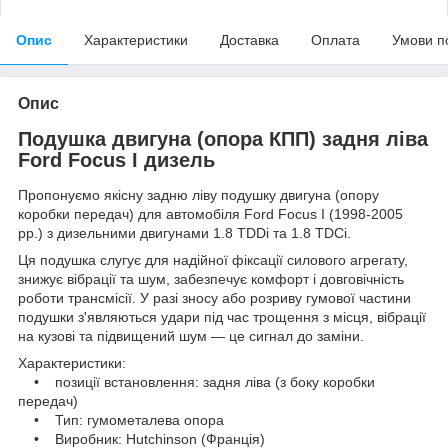
Опис
Характеристики
Доставка
Оплата
Умови п
Опис
Подушка двигуна (опора КПП) задня ліва
Ford Focus I дизель
Пропонуємо якісну задню ліву подушку двигуна (опору
коробки передач) для автомобіля Ford Focus I (1998-2005
рр.) з дизельними двигунами 1.8 TDDi та 1.8 TDCi.
Ця подушка слугує для надійної фіксації силового агрегату,
знижує вібрації та шум, забезпечує комфорт і довговічність
роботи трансмісії. У разі зносу або розриву гумової частини
подушки з'являються удари під час трощення з місця, вібрації
на кузові та підвищений шум — це сигнал до заміни.
Характеристики:
• позиції встановлення: задня ліва (з боку коробки
передач)
• Тип: гумометалева опора
• Виробник: Hutchinson (Франція)