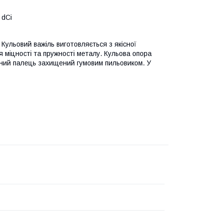
 dCi
Кульовий важіль виготовляється з якісної
 міцності та пружності металу. Кульова опора
ірний палець захищений гумовим пильовиком. У