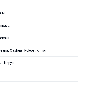
034
 права
enault
eana, Qashqai, Koleos, X-Trail
/ ліворуч