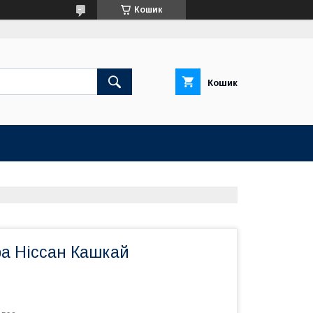
Кошик
Кошик
ра Ніссан Кашкай