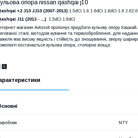
кульова опора nissan qashqai j10
ashqai +2 J10 JJ10 (2007-2013)
1.5dCi 1.6 1.6dCi 1.6dCi 1.6 2.02.0
ashqai J11 (2013 - ...)
1.5dCi 1.6dCi
нтернет-магазин Avtosvit пропонує придбати кульову опору Кашкай. 
егованої сталі, методом кування та термооброблення, для надання
ажеля має високу міцність і стійкість до зношування, зверху шарн
омплекті постачається кульова опора, стопорне кільце.
арактеристики
Основні
иробник
NTY