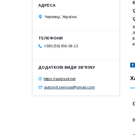
Q
Чернівці, Україна
Q
І
л
в
к
+380 (50) 956-06-13
Х
https://avtosvit.net
autosvit.serioga@gmail.com
В