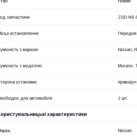
Стан
Новий
од запчастини
ZSD-NS-
ісце встановлення
Передня
умісність з маркою
Nissan, R
умісність з моделлю
Murano, T
торона установки:
праворуч 
еобхідно для автомобіля:
2 шт.
Користувальницькі характеристики
Марка
Nissan