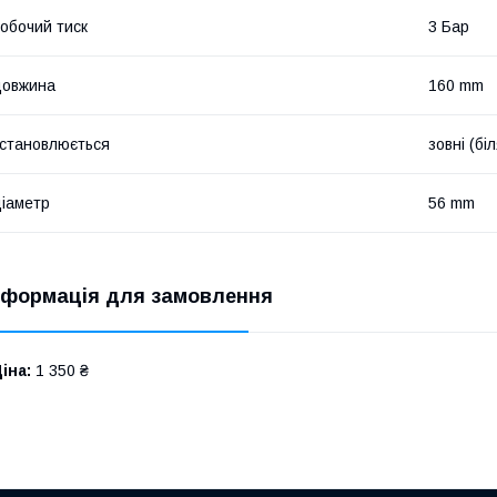
обочий тиск
3 Бар
довжина
160 mm
становлюється
зовні (бі
іаметр
56 mm
нформація для замовлення
іна:
1 350 ₴