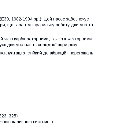
(E30, 1982-1994 рр.). Цей насос забезпечує
ари, що гарантує правильну роботу двигуна та
й як із карбюраторними, так і з інжекторними
уск двигуна навіть холодної пори року.
сплуатацію, стійкий до вібрацій і перегрівань.
323, 325)
ічною паливною системою.