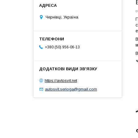
✅
Чернівці, Україна
П
с
е
В
м
+380 (50) 956-06-13
В

https://avtosvit.net
•
autosvit.serioga@gmail.com
•
•

•
•
