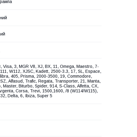
 рампа
ний
вий
д
3, Visa, 3, MGR V8, XJ, BX, 11, Omega, Maestro, 7-
111, W112, XJSC, Kadett, 2500-3.3, 17, SL, Espace,
libra, 405, Prisma, 2000-3500, 19, Commodore,
 SZ, Alfasud, Trafic, Regata, Transporter, 21, Manta,
 Master, Biturbo, Spider, 914, S-Class, Alfetta, CX,
rgenta, Corsa, Trevi, 1500,1600, /8 (W114/W115),
32, Delta, 6, Ibiza, Super 5