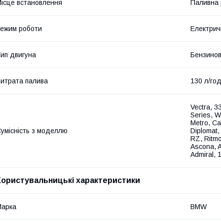
ісце встановлення
Паливна
ежим роботи
Електрич
ип двигуна
Бензино
итрата палива
130 л/го
Vectra, 3
Series, W
Metro, Ca
умісність з моделлю
Diplomat,
RZ, Ritmo,
Ascona, A
Admiral, 1
Користувальницькі характеристики
Марка
BMW