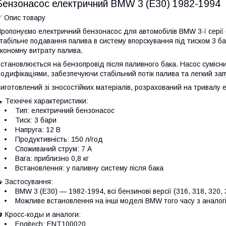
Бензонасос електричний BMW 3 (E30) 1982-1994
 Опис товару
ропонуємо електричний бензонасос для автомобілів BMW 3-ї серії 
табільне подавання палива в систему впорскування під тиском 3 б
кономну витрату палива.
становлюється на бензопровід після паливного бака. Насос сумісни
одифікаціями, забезпечуючи стабільний потік палива та легкий зап
иготовлений зі зносостійких матеріалів, розрахований на тривалу ек
 Технічні характеристики:
• Тип: електричний бензонасос
• Тиск: 3 бари
• Напруга: 12 В
 Продуктивність: 150 л/год
• Споживаний струм: 7 А
 Вага: приблизно 0,8 кг
 Встановлення: у паливну систему після бака
 Застосування:
 BMW 3 (E30) — 1982-1994, всі бензинові версії (316, 318, 320, 
 Можливе встановлення на інші моделі BMW того часу з аналог
 Кросс-коды и аналоги:
• Engitech: ENT100020