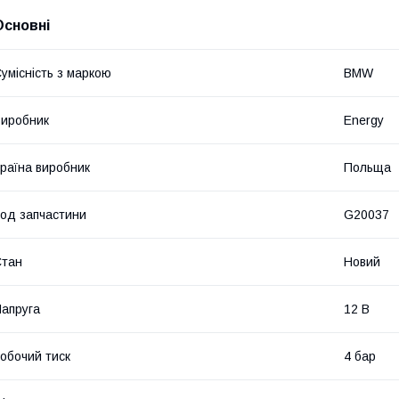
Основні
умісність з маркою
BMW
иробник
Energy
раїна виробник
Польща
од запчастини
G20037
Стан
Новий
апруга
12 В
обочий тиск
4 бар