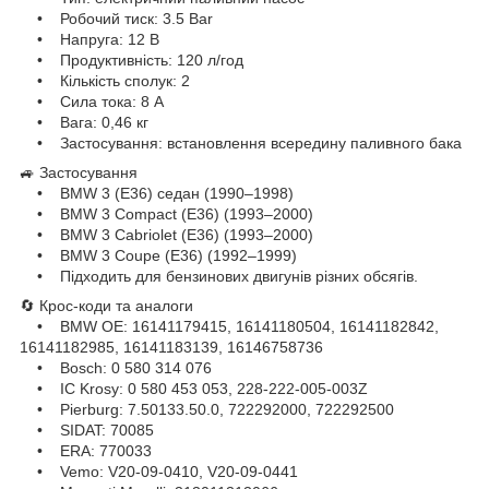
• Робочий тиск: 3.5 Bar
• Напруга: 12 В
• Продуктивність: 120 л/год
• Кількість сполук: 2
• Сила тока: 8 А
• Вага: 0,46 кг
• Застосування: встановлення всередину паливного бака
🚙 Застосування
• BMW 3 (E36) седан (1990–1998)
• BMW 3 Compact (E36) (1993–2000)
• BMW 3 Cabriolet (E36) (1993–2000)
• BMW 3 Coupe (E36) (1992–1999)
• Підходить для бензинових двигунів різних обсягів.
🔄 Крос-коди та аналоги
• BMW OE: 16141179415, 16141180504, 16141182842,
16141182985, 16141183139, 16146758736
• Bosch: 0 580 314 076
• IC Krosy: 0 580 453 053, 228-222-005-003Z
• Pierburg: 7.50133.50.0, 722292000, 722292500
• SIDAT: 70085
• ERA: 770033
• Vemo: V20-09-0410, V20-09-0441