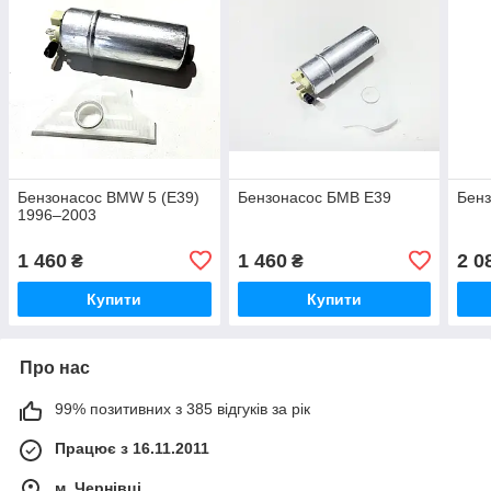
Бензонасос BMW 5 (E39)
Бензонасос БМВ Е39
Бен
1996–2003
1 460
1 460
2 0
₴
₴
Купити
Купити
Про нас
99% позитивних з 385 відгуків за рік
Працює з 16.11.2011
м. Чернівці