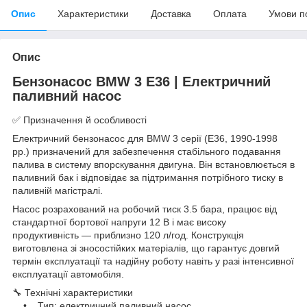
Опис
Характеристики
Доставка
Оплата
Умови п
Опис
Бензонасос BMW 3 E36 | Електричний
паливний насос
✅ Призначення й особливості
Електричний бензонасос для BMW 3 серії (E36, 1990-1998
рр.) призначений для забезпечення стабільного подавання
палива в систему впорскування двигуна. Він встановлюється в
паливний бак і відповідає за підтримання потрібного тиску в
паливній магістралі.
Насос розрахований на робочий тиск 3.5 бара, працює від
стандартної бортової напруги 12 В і має високу
продуктивність — приблизно 120 л/год. Конструкція
виготовлена зі зносостійких матеріалів, що гарантує довгий
термін експлуатації та надійну роботу навіть у разі інтенсивної
експлуатації автомобіля.
🔧 Технічні характеристики
• Тип: електричний паливний насос