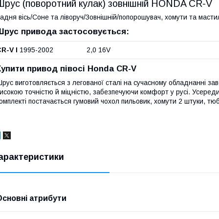
Шрус (поворотний кулак) зовнішній HONDA CR-V
адня вісь/Соне та ліворуч/Зовнішній/попорошувач, хомути та масти
Шрус привода застосовується:
R-V I
1995-2002 2,0 16V
Купити привод півосі Honda CR-V
рус виготовляється з легованої сталі на сучасному обладнанні заво
исокою точністю й міцністю, забезпечуючи комфорт у русі. Усеред
омплекті постачається гумовий чохол пильовик, хомути 2 штуки, тюб
арактеристики
Основні атрибути