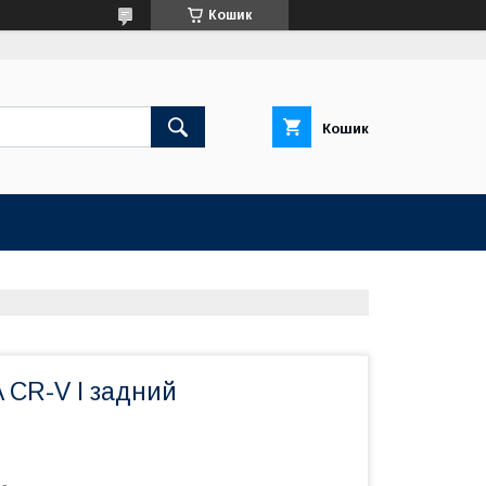
Кошик
Кошик
CR-V I задний