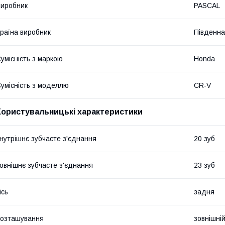
иробник
PASCAL
раїна виробник
Південна
умісність з маркою
Honda
умісність з моделлю
CR-V
Користувальницькі характеристики
нутрішнє зубчасте з'єднання
20 зуб
овнішнє зубчасте з'єднання
23 зуб
ісь
задня
озташування
зовнішні