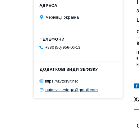
З
Чернівці, Україна
C
+380 (50) 956-06-13
Ш
в
к
https://avtosvit.net
autosvit.serioga@gmail.com
Х