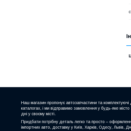
с
І
Ц
Наш магазин пропонує автозапчастини та комплектуючі д
каталогах, і ми відправимо замовлення у будь-яке місто
дні у своєму місті.
Придбати потрібну деталь легко та просто – оформлення 
імпортних авто, доставку у Київ, Харків, Одесу, Львів, Дн