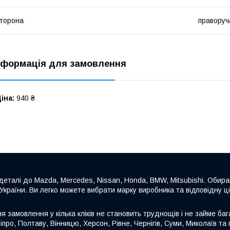
торона
праворуч
нформація для замовлення
іна:
940 ₴
еталі до Mazda, Mercedes, Nissan, Honda, BMW, Mitsubishi. Обира
 України. Ви легко можете вибрати марку виробника та відповідну ц
замовлення у кілька кліків не становить труднощів і не займе бага
іпро, Полтаву, Вінницю, Херсон, Рівне, Чернігів, Суми, Миколаїв та п