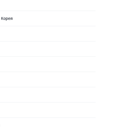
 Корея
й