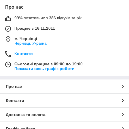
пиляків. На кожен супорт припадає по дві напрямні які теж
Про нас
можуть підклинювати з-за зносу або іржі, які потрібно
замінити на нові. Напрямні поставляється в комплекті зі
99% позитивних з 386 відгуків за рік
спеціальним мастилом і захисними пиляками які необхідно
правильно встановити при заміні щоб уникнути попадання
Працює з 16.11.2011
вологи і забруднень.У нас ви можете купити ремкомплекти
супортів Віто на гальмівні системи Bosch, Brembo і ATE, які
м. Чернівці
підходять незалежно як на праву, так і на ліву сторони.
Чернівці, Україна
Контакти
Сьогодні працює з 09:00 до 19:00
Показати весь графік роботи
Про нас
Контакти
Доставка та оплата
Графік роботи