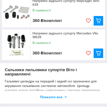
Напрямні заднього супорту Мерседес Віто
639
В наявності
360
₴/комплект
Напрямні заднього супорту Mercedes Vito
W639
В наявності
360
₴/комплект
Сальники пильовики супортів Віто і
направляючі
Гальмівні циліндри на передній і задній осі призначені для
керування гальмівною системою автомобіля. Циліндр
супорта зазнає постійних навантажень і високих температур
що призводить до зношування. Для відновлення
Показати все
працездатності циліндрів застосовуються ремонтні
комплекти, які складаються з поршня супорта, манжет та